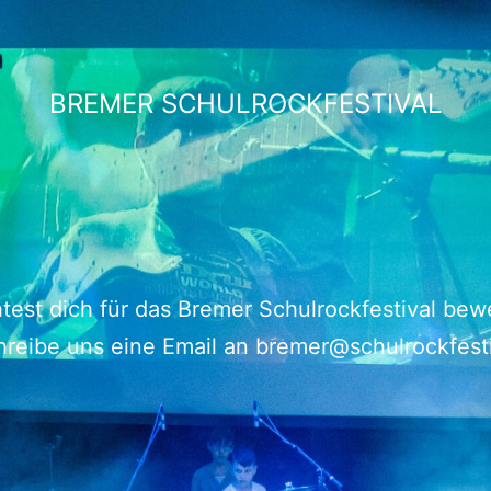
BREMER SCHULROCKFESTIVAL
est dich für das Bremer Schulrockfestival be
reibe uns eine Email an bremer@schulrockfest