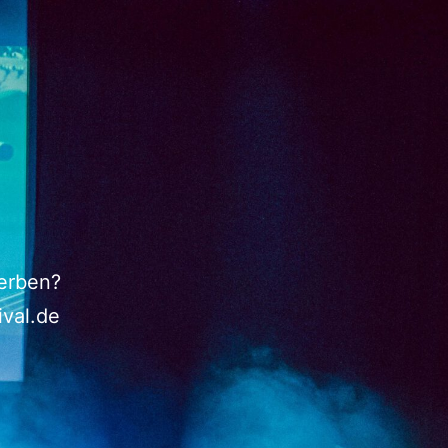
werben?
ival.de